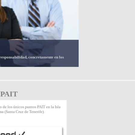
 responsabilidad, concretamente en los
 PAIT
 de los únicos puntos PAIT en la Isla
ma (Santa Cruz de Tenerife).