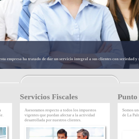
sta empresa ha tratado de dar un servicio integral a sus clientes con seriedad y
Servicios Fiscales
Punto
a
Asesoramos respecto a todos los impuestos
Somos uno
le.
vigentes que puedan afectar a la actividad
de La Pal
desarrollada por nuestros clientes.