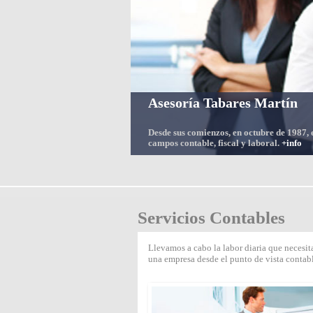
Asesoría Tabares Martín
Desde sus comienzos, en octubre de 1987, e
campos contable, fiscal y laboral.
+info
Servicios Contables
Llevamos a cabo la labor diaria que necesit
una empresa desde el punto de vista contab