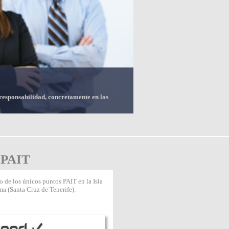
 responsabilidad, concretamente en los
 PAIT
 de los únicos puntos PAIT en la Isla
ma (Santa Cruz de Tenerife).