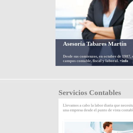
Asesoría Tabares Martín
Desde sus comienzos, en octubre de 1987, e
campos contable, fiscal y laboral.
+info
Servicios Contables
Llevamos a cabo la labor diaria que necesit
una empresa desde el punto de vista contab