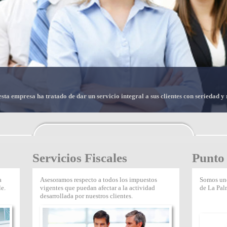
sta empresa ha tratado de dar un servicio integral a sus clientes con seriedad y
Servicios Fiscales
Punto
a
Asesoramos respecto a todos los impuestos
Somos uno
le.
vigentes que puedan afectar a la actividad
de La Pal
desarrollada por nuestros clientes.